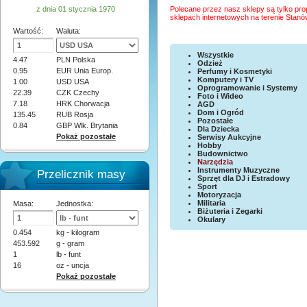
z dnia 01 stycznia 1970
Polecane przez nasz sklepy są tylko pr
sklepach internetowych na terenie Stanó
Wartość:
Waluta:
Wszystkie
4.47
PLN Polska
Odzież
0.95
EUR Unia Europ.
Perfumy i Kosmetyki
Komputery i TV
1.00
USD USA
Oprogramowanie i Systemy
22.39
CZK Czechy
Foto i Wideo
7.18
HRK Chorwacja
AGD
Dom i Ogród
135.45
RUB Rosja
Pozostałe
0.84
GBP Wlk. Brytania
Dla Dziecka
Pokaż pozostałe
Serwisy Aukcyjne
Hobby
Budownictwo
Narzędzia
Instrumenty Muzyczne
Przelicznik masy
Sprzęt dla DJ i Estradowy
Sport
Motoryzacja
Militaria
Masa:
Jednostka:
Biżuteria i Zegarki
Okulary
0.454
kg - kilogram
453.592
g - gram
1
lb - funt
16
oz - uncja
Pokaż pozostałe