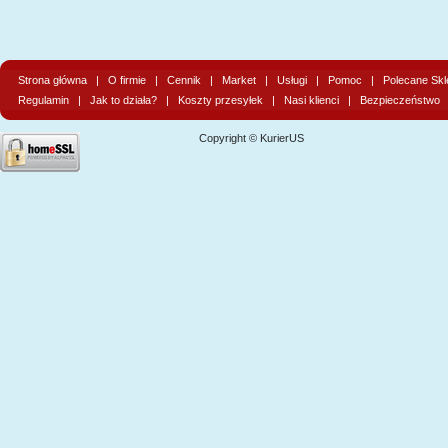
Strona główna
|
O firmie
|
Cennik
|
Market
|
Usługi
|
Pomoc
|
Polecane Skl
Regulamin
|
Jak to działa?
|
Koszty przesyłek
|
Nasi klienci
|
Bezpieczeństwo
Copyright © KurierUS