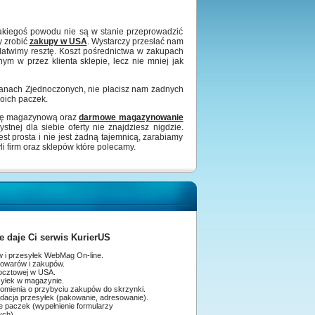
kiegoś powodu nie są w stanie przeprowadzić
y zrobić
zakupy w USA
. Wystarczy przesłać nam
łatwimy resztę. Koszt pośrednictwa w zakupach
ym w przez klienta sklepie
, lecz nie mniej jak
anach Zjednoczonych, nie płacisz nam żadnych
oich paczek.
ugę magazynową oraz
darmowe magazynowanie
stnej dla siebie oferty nie znajdziesz nigdzie.
t prosta i nie jest żadną tajemnicą, zarabiamy
 firm oraz sklepów które polecamy.
le daje Ci serwis KurierUS
 i przesyłek WebMag On-line.
owarów i zakupów.
pocztowej w USA.
syłek w magazynie.
domienia o przybyciu zakupów do skrzynki.
idacja przesyłek (pakowanie, adresowanie).
nadanie paczek (wypełnienie formularzy
ych).