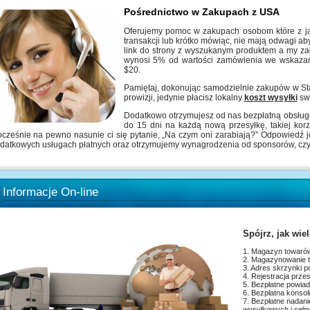
Pośrednictwo w Zakupach z USA
Oferujemy pomoc w zakupach osobom które z ja
transakcji lub krótko mówiąc, nie mają odwagi ab
link do strony z wyszukanym produktem a my za
wynosi 5% od wartości zamówienia
we wskazan
$20.
Pamiętaj, dokonując samodzielnie zakupów w St
prowizji, jedynie płacisz lokalny
koszt wysyłki
sw
Dodatkowo otrzymujesz od nas bezpłatną obsł
do 15 dni na każdą nową przesyłkę, takiej korzy
cześnie na pewno nasunie ci się pytanie, „Na czym oni zarabiają?” Odpowiedź jes
datkowych usługach płatnych oraz otrzymujemy wynagrodzenia od sponsorów, czyli
Informacje On-line
Spójrz, jak wie
1. Magazyn towarów
2. Magazynowanie t
3. Adres skrzynki 
4. Rejestracja prze
5. Bezpłatne powia
6. Bezpłatna konsol
7. Bezpłatne 
wysyłkowych i celn