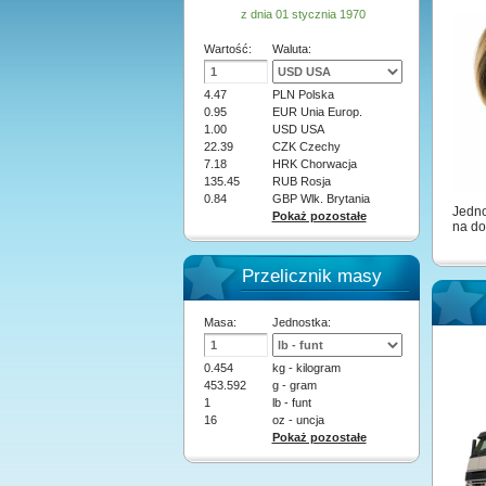
z dnia 01 stycznia 1970
Wartość:
Waluta:
4.47
PLN Polska
0.95
EUR Unia Europ.
1.00
USD USA
22.39
CZK Czechy
7.18
HRK Chorwacja
135.45
RUB Rosja
0.84
GBP Wlk. Brytania
Jedno
Pokaż pozostałe
na do
Przelicznik masy
Masa:
Jednostka:
0.454
kg - kilogram
453.592
g - gram
1
lb - funt
16
oz - uncja
Pokaż pozostałe