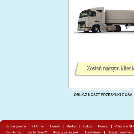
OBLICZ KOSZT PRZESYŁKI Z USA
Strona główna
|
O firmie
|
Cennik
|
Market
|
Usługi
|
Pomoc
|
Polecane Skl
Regulamin
|
Jak to działa?
|
Koszty przesyłek
|
Nasi klienci
|
Bezpieczeństwo