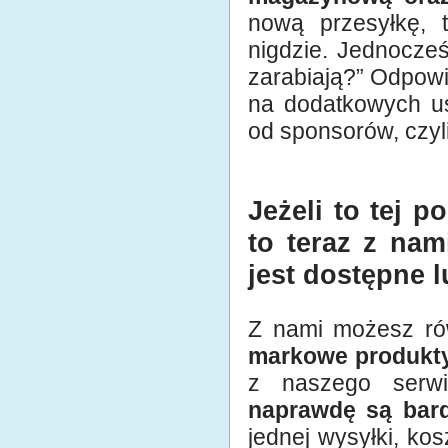
nową przesyłkę, t
nigdzie. Jednocześ
zarabiają?” Odpowie
na dodatkowych us
od sponsorów, czyl
Jeżeli to tej 
to teraz z nam
jest dostępne l
Z nami możesz rów
markowe produkt
z naszego serw
naprawdę są bard
jednej wysyłki, ko