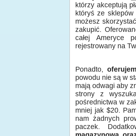
którzy akceptują p
któryś ze sklepów 
możesz skorzystać 
zakupić. Oferowan
całej Ameryce po
rejestrowany na Two
Ponadto,
oferuje
powodu nie są w st
mają odwagi aby zr
strony z wyszuk
pośrednictwa w za
mniej jak $20. Pam
nam żadnych prowi
paczek. Dodat
magazynową ora