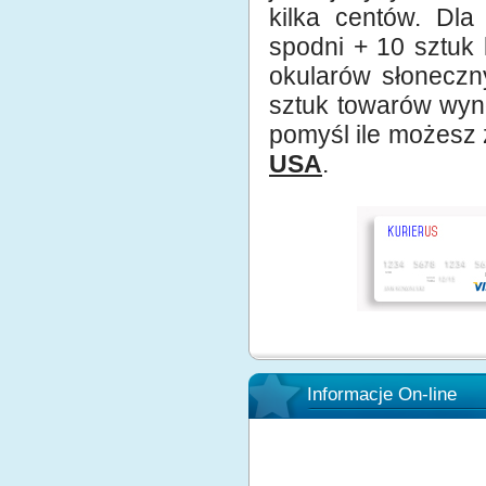
kilka centów. Dla
spodni + 10 sztuk 
okularów słoneczny
sztuk towarów wynos
pomyśl ile możesz
USA
.
Informacje On-line