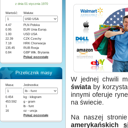
z dnia 01 stycznia 1970
Wartość:
Waluta:
4.47
PLN Polska
0.95
EUR Unia Europ.
1.00
USD USA
22.39
CZK Czechy
7.18
HRK Chorwacja
135.45
RUB Rosja
0.84
GBP Wlk. Brytania
Pokaż pozostałe
Przelicznik masy
W jednej chwili 
Masa:
Jednostka:
świata
by korzysta
innymi oferuje ryn
0.454
kg - kilogram
na świecie.
453.592
g - gram
1
lb - funt
16
oz - uncja
Pokaż pozostałe
Na naszej stronie
amerykańskich
s