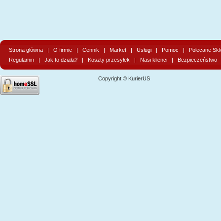
Strona główna
|
O firmie
|
Cennik
|
Market
|
Usługi
|
Pomoc
|
Polecane Skl
Regulamin
|
Jak to działa?
|
Koszty przesyłek
|
Nasi klienci
|
Bezpieczeństwo
Copyright © KurierUS