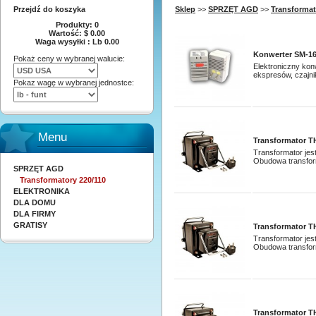
Przejdź do koszyka
Sklep
>>
SPRZĘT AGD
>>
Transformat
Produkty: 0
Wartość: $ 0.00
Waga wysyłki : Lb 0.00
Konwerter SM-165
Pokaż ceny w wybranej walucie:
Elektroniczny kon
ekspresów, czajni
Pokaz wagę w wybranej jednostce:
Menu
Transformator TH
Transformator jes
Obudowa transform
SPRZĘT AGD
Transformatory 220/110
ELEKTRONIKA
DLA DOMU
DLA FIRMY
GRATISY
Transformator TH
Transformator jes
Obudowa transform
Transformator TH